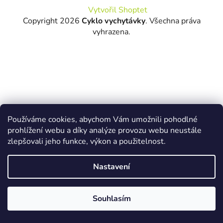
t
Vytvořil Shoptet
í
Copyright 2026
Cyklo vychytávky
. Všechna práva
vyhrazena.
Používáme cookies, abychom Vám umožnili pohodlné
prohlížení webu a díky analýze provozu webu neustále
zlepšovali jeho funkce, výkon a použitelnost.
Nastavení
Souhlasím