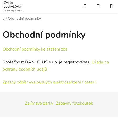
Přejít
Cyklo
Hledat
NÁKUP
vychytávky
na
Chytré doplňky pro
KOŠÍK
obsah
vaše jízdní kolo
Domů
/
Obchodní podmínky
Obchodní podmínky
Obchodní podmínky ke stažení zde
Společnost DANKELUS s.r.o. je registrována u
Úřadu na
ochranu osobních údajů
Zpětný odběr vysloužilých elektrozařízení / baterií
Z
á
Zajímavé dárky
Zábavný fotokoutek
p
a