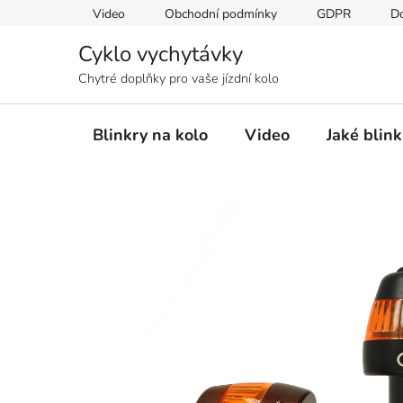
Přejít
Video
Obchodní podmínky
GDPR
D
na
obsah
Cyklo vychytávky
Chytré doplňky pro vaše jízdní kolo
Blinkry na kolo
Video
Jaké blink