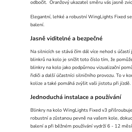
odbočit. Oranžový ukazatel směru vás jasně zvidi
Elegantní, lehké a robustní WingLights Fixed se
balení.
Jasně viditelné a bezpečné
Na silnicích se stává čím dál více nehod s účast
blinkrů na kolo je snížit toto číslo tím, že pomů
blinkry na kolo jako podpůrnou vizualizační pom
řidiči a další účastníci silničního provozu. To v
kolize a také pomáhá zvýšit vaši jistotu při jízdě.
Jednoduchá instalace a používání
Blinkry na kolo WingLights Fixed v3 přišroubuje
robustní a zůstanou pevně na vašem kole, doku
balení a při běžném používání vydrží 6 - 12 měsí