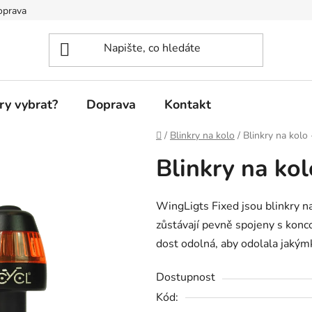
oprava
ry vybrat?
Doprava
Kontakt
Domů
/
Blinkry na kolo
/
Blinkry na kolo 
Blinkry na kol
WingLigts Fixed jsou blinkry 
zůstávají pevně spojeny s konco
dost odolná, aby odolala jaký
Dostupnost
Kód: