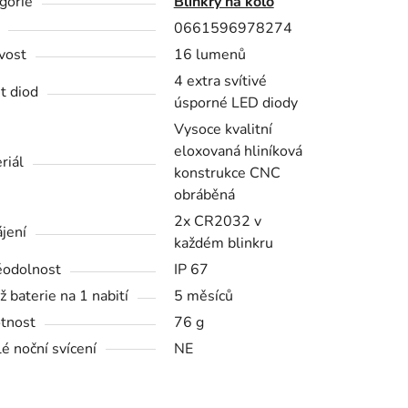
gorie
Blinkry na kolo
0661596978274
ivost
16 lumenů
4 extra svítivé
t diod
úsporné LED diody
Vysoce kvalitní
eloxovaná hliníková
riál
konstrukce CNC
obráběná
2x CR2032 v
jení
každém blinkru
odolnost
IP 67
ž baterie na 1 nabití
5 měsíců
tnost
76 g
lé noční svícení
NE