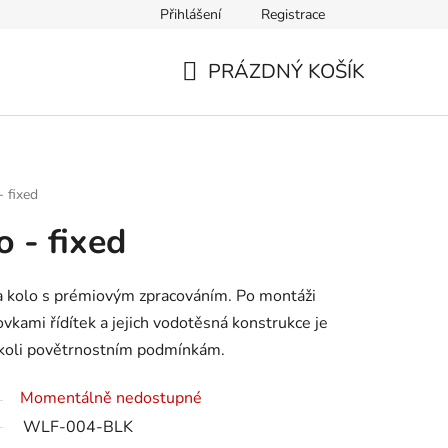
Přihlášení
Registrace
PRÁZDNÝ KOŠÍK
NÁKUPNÍ
KOŠÍK
- fixed
o - fixed
na kolo s prémiovým zpracováním. Po montáži
vkami řídítek a jejich vodotěsná konstrukce je
mkoli povětrnostním podmínkám.
Momentálně nedostupné
WLF-004-BLK