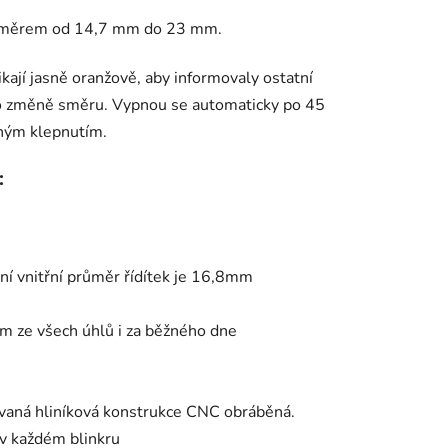
 průměrem od 14,7 mm do 23 mm.
ikají jasně oranžově, aby informovaly ostatní
h o změně směru. Vypnou se automaticky po 45
vným klepnutím.
:
ní vnitřní průměr řídítek je 16,8mm
ým ze všech úhlů i za běžného dne
xovaná hliníková konstrukce CNC obráběná.
 v každém blinkru