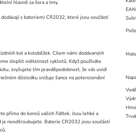
Kate
telní hlavně za šera a tmy.
EAN
 dodávají s bateriemi CR2032, které jsou součástí
Svít
Poče
í jízdních kol a koloběžek. Cílem námi dodávaných
Mate
žeme zlepšit viditelnost cyklistů. Když používáte
ůcku, zvyšujete tím pravděpodobnost, že vás uvidí
Napá
 konečném důsledku snižuje šance na potencionální
Vodě
Výdr
Hmo
te přímo do konců vašich řídítek. Jsou lehké a
Trva
d je neodšroubujete. Baterie CR2032 jsou součástí
ců.